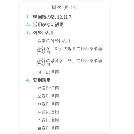
目次
韓国語の活用とは？
活用がない語尾
아/어 活用
基本の아/어 活用
語幹が「이」の母音で終わる単語
の活用
語幹の母音が「으」で終わる単語
の活用
하다の活用
変則活用
ㄹ変則活用
으変則活用
ㅂ変則活用
ㄷ変則活用
ㅅ変則活用
르変則活用