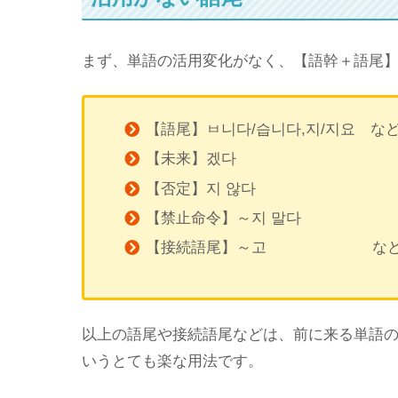
まず、単語の活用変化がなく、【語幹＋語尾
【語尾】ㅂ니다/습니다,지/지요 な
【未来】겠다
【否定】지 않다
【禁止命令】～지 말다
【接続語尾】～고 な
以上の語尾や接続語尾などは、前に来る単語
いうとても楽な用法です。