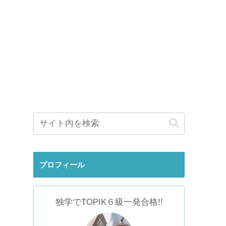
プロフィール
独学でTOPIK６級一発合格!!