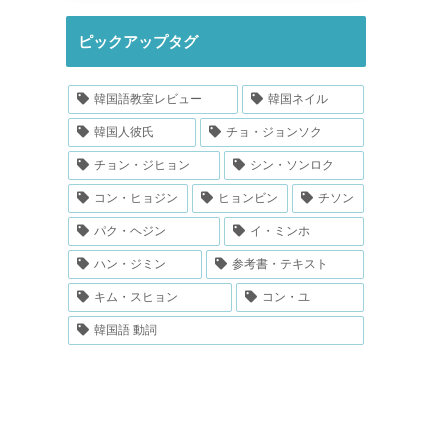
ㅎ変則活用
まとめ：活用を覚えるのは結構大
ピックアップタグ
変…
韓国語教室レビュー
韓国ネイル
韓国人彼氏
チョ・ジョンソク
チョン・ジヒョン
シン・ソンロク
コン・ヒョジン
ヒョンビン
チソン
パク・ヘジン
イ・ミンホ
ハン・ジミン
参考書・テキスト
キム・スヒョン
コン・ユ
韓国語 動詞