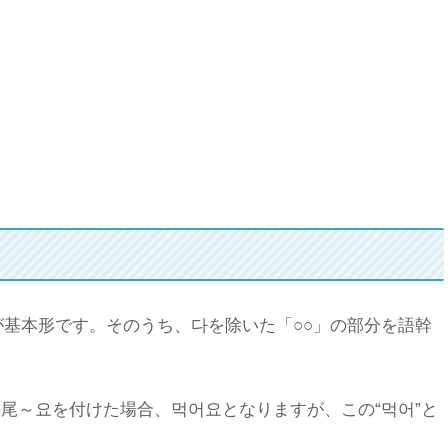
が基本形
です。そのうち、
다を除いた「○○」の部分を語幹
尾～요を付けた場合、먹어요となりますが、この“먹어”と