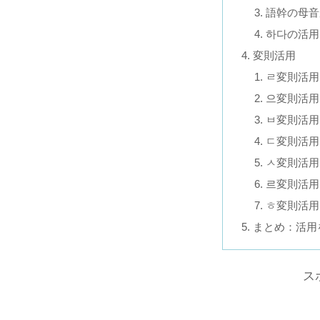
語幹の母音
하다の活用
変則活用
ㄹ変則活用
으変則活用
ㅂ変則活用
ㄷ変則活用
ㅅ変則活用
르変則活用
ㅎ変則活用
まとめ：活用
ス