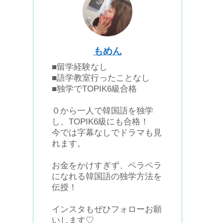
もめん
■留学経験なし
■語学教室行ったことなし
■独学でTOPIK6級合格
０から一人で韓国語を独学
し、TOPIK6級にも合格！
今では字幕なしでドラマも見
れます。
お金をかけすぎず、ペラペラ
になれる韓国語の独学方法を
伝授！
インスタもぜひフォローお願
いします♡