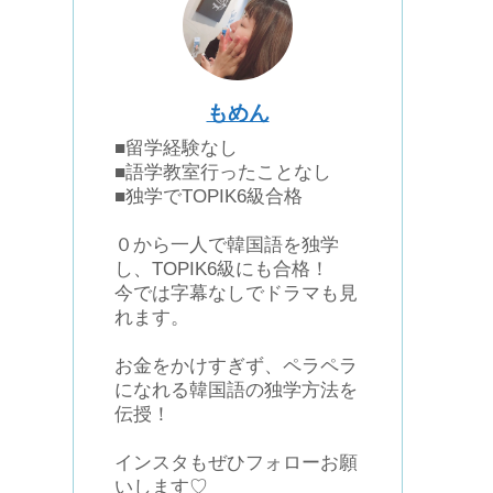
もめん
■留学経験なし
■語学教室行ったことなし
■独学でTOPIK6級合格
０から一人で韓国語を独学
し、TOPIK6級にも合格！
今では字幕なしでドラマも見
れます。
お金をかけすぎず、ペラペラ
になれる韓国語の独学方法を
伝授！
インスタもぜひフォローお願
いします♡