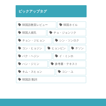
ピックアップタグ
韓国語教室レビュー
韓国ネイル
韓国人彼氏
チョ・ジョンソク
チョン・ジヒョン
シン・ソンロク
コン・ヒョジン
ヒョンビン
チソン
パク・ヘジン
イ・ミンホ
ハン・ジミン
参考書・テキスト
キム・スヒョン
コン・ユ
韓国語 動詞