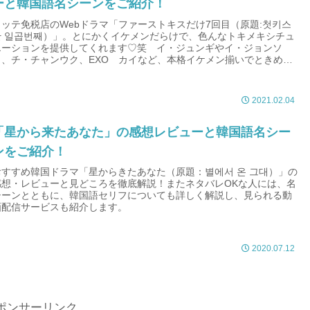
ーと韓国語名シーンをご紹介！
ロッテ免税店のWebドラマ「ファーストキスだけ7回目（原題:첫키스
만 일곱번째）」。とにかくイケメンだらけで、色んなトキメキシチュ
エーションを提供してくれます♡笑 イ・ジュンギやイ・ジョンソ
ク、チ・チャンウク、EXO カイなど、本格イケメン揃いでときめく
こと間違いなし！きっとお気に入りのストーリーとイケメンが見つか
るはず！！
2021.02.04
「星から来たあなた」の感想レビューと韓国語名シー
ンをご紹介！
おすすめ韓国ドラマ「星からきたあなた（原題：별에서 온 그대）」の
感想・レビューと見どころを徹底解説！またネタバレOKな人には、名
シーンとともに、韓国語セリフについても詳しく解説し、見られる動
画配信サービスも紹介します。
2020.07.12
ポンサーリンク