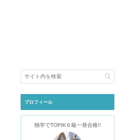
プロフィール
独学でTOPIK６級一発合格!!