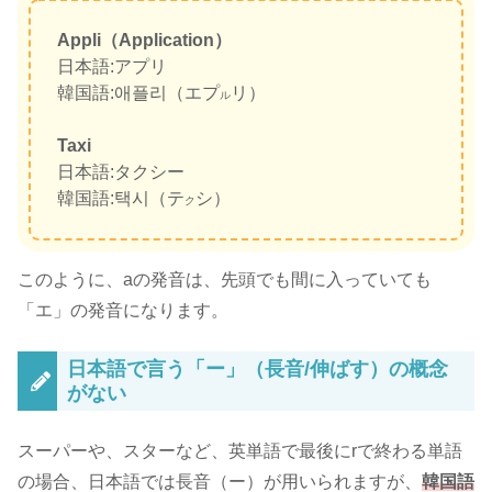
Appli（Application）
日本語:アプリ
韓国語:애플리（エプ
リ）
ル
Taxi
日本語:タクシー
韓国語:택시（テ
シ）
ク
このように、aの発音は、先頭でも間に入っていても
「エ」の発音になります。
日本語で言う「ー」（長音/伸ばす）の概念
がない
スーパーや、スターなど、英単語で最後にrで終わる単語
の場合、日本語では長音（ー）が用いられますが、
韓国語