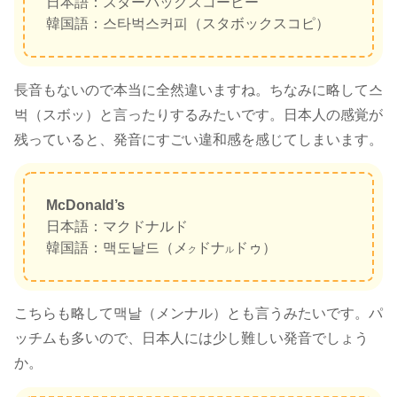
日本語：スターバックスコーヒー
韓国語：스타벅스커피（スタボックスコピ）
長音もないので本当に全然違いますね。ちなみに略して스
벅（スボッ）と言ったりするみたいです。日本人の感覚が
残っていると、発音にすごい違和感を感じてしまいます。
McDonald’s
日本語：マクドナルド
韓国語：맥도날드（メ
ドナ
ドゥ）
ク
ル
こちらも略して맥날（メンナル）とも言うみたいです。パ
ッチムも多いので、日本人には少し難しい発音でしょう
か。