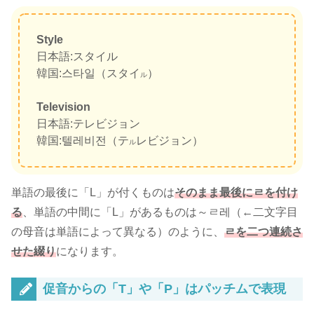
Style
日本語:スタイル
韓国:스타일（スタイ
）
ル
Television
日本語:テレビジョン
韓国:텔레비전（テ
レビジョン）
ル
単語の最後に「L」が付くものは
そのまま最後にㄹを付け
る
、単語の中間に「L」があるものは～ㄹ레（←二文字目
の母音は単語によって異なる）のように、
ㄹを二つ連続さ
せた綴り
になります。
促音からの「T」や「P」はパッチムで表現