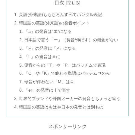
目次
英語(外来語)ももちろんすべてハングル表記
韓国語の英語(外来語)の発音ポイント
「a」の発音は”エ”になる
日本語で言う「ー」（長音/伸ばす）の概念がない
「F」の発音は「P」になる
「L」の発音はㄹに
促音からの「T」や「P」はパッチムで表現
「C」や「K」で終わる単語はパッチムㄱのみ
母音が伴わない「M」はㅁ
「er」の発音はㅓで表す
世界的ブランドや外国メーカーの発音もちょっと違う
韓国語の英語はもはや日本の発音とは別もの
スポンサーリンク