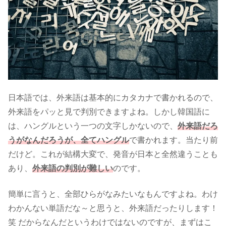
日本語では、外来語は基本的にカタカナで書かれるので、
外来語をパッと見で判別できますよね。しかし韓国語に
は、ハングルという一つの文字しかないので、
外来語だろ
うがなんだろうが、全てハングル
で書かれます。
当たり前
だけど。これが結構大変で、発音が日本と全然違うことも
あり、
外来語の判別が難しい
のです。
簡単に言うと、全部ひらがなみたいなもんですよね。わけ
わかんない単語だな～と思うと、外来語だったりします！
笑 だからなんだというわけではないのですが、まずはこ