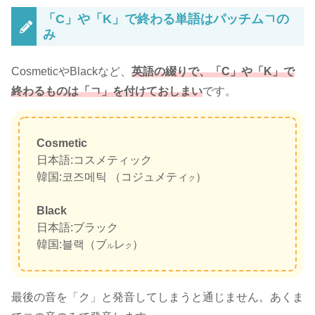
「C」や「K」で終わる単語はパッチムㄱの
み
CosmeticやBlackなど、
英語の綴りで、「C」や「K」で
終わるものは「ㄱ」を付けておしまい
です。
Cosmetic
日本語:コスメティック
韓国:코즈메틱 （コジュメティ
）
ク
Black
日本語:ブラック
韓国:블랙（ブ
レ
）
ル
ク
最後の音を「ク」と発音してしまうと通じません。あくま