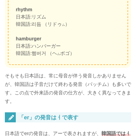
rhythm
日本語:リズム
韓国語:리듬 （リドゥ
）
ム
hamburger
日本語:ハンバーガー
韓国語:햄버거 （ヘ
ボゴ）
ム
そもそも日本語は、常に母音が伴う発音しかありません
が、韓国語は子音だけて終わる発音（パッチム）も多いで
す。この点で外来語の発音の仕方が、大きく異なってきま
す。
「er」の発音はㅓで表す
日本語でerの発音は、アーで表されますが
、
韓国語ではㅓ