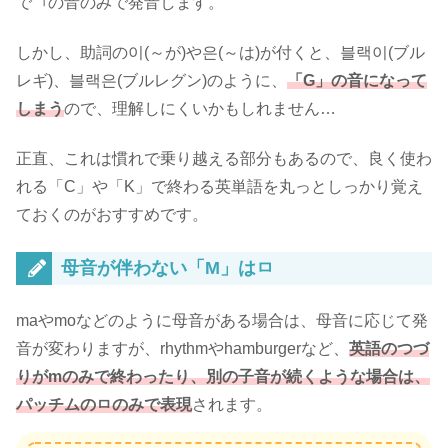
でㄱの音のみで発音します。
しかし、助詞の이(～が)や은(～は)が付くと、블랙이(ブル
レギ)、블랙은(ブルレグン)のように、
「G」の音になって
しまう
ので、理解しにくいかもしれません…
正直、これは慣れで乗り越える部分もあるので、良く使わ
れる「C」や「K」で終わる英単語を丸っとしっかり覚え
ておくのがおすすめです。
母音が伴わない「M」はㅁ
maやmoなどのように母音がある場合は、母音に応じて発
音が変わりますが、rhythmやhamburgerなど、
英語のつづ
りがmのみで終わったり、別の子音が続くような場合は、
パッチムのㅁのみで表現
されます。