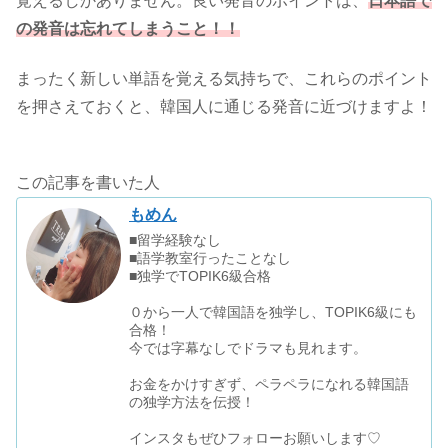
覚えるしかありません。良い発音のポイントは、
日本語
で
の発音は忘れてしまうこと！！
まったく新しい単語を覚える気持ちで、これらのポイント
を押さえておくと、韓国人に通じる発音に近づけますよ！
この記事を書いた人
もめん
■留学経験なし
■語学教室行ったことなし
■独学でTOPIK6級合格
０から一人で韓国語を独学し、TOPIK6級にも
合格！
今では字幕なしでドラマも見れます。
お金をかけすぎず、ペラペラになれる韓国語
の独学方法を伝授！
インスタもぜひフォローお願いします♡