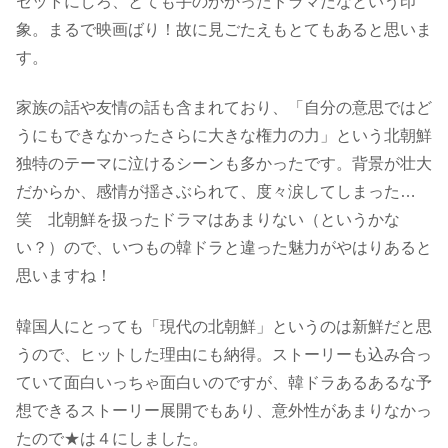
セットにしろ、
とても手のかかったドラマだなという印
象。
まるで映画ばり！故に見ごたえもとてもあると思いま
す。
家族の話や友情の話も含まれており、
「自分の意思ではど
うにもできなかったさらに大きな権力の力」という北朝鮮
独特のテーマ
に泣けるシーンも多かったです。背景が壮大
だからか、感情が揺さぶられて、度々涙してしまった…
笑 北朝鮮を扱ったドラマはあまりない（というかな
い？）ので、いつもの韓ドラと違った魅力がやはりあると
思いますね！
韓国人にとっても「現代の北朝鮮」というのは新鮮だと思
うので、ヒットした理由にも納得。ストーリーも込み合っ
ていて面白いっちゃ面白いのですが、韓ドラあるあるな予
想できるストーリー展開でもあり、意外性があまりなかっ
たので★は４にしました。