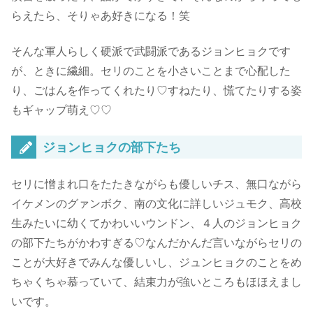
らえたら、そりゃあ好きになる！笑
そんな軍人らしく硬派で武闘派であるジョンヒョクです
が、ときに繊細。セリのことを小さいことまで心配した
り、ごはんを作ってくれたり♡すねたり、慌てたりする姿
もギャップ萌え♡♡
ジョンヒョクの部下たち
セリに憎まれ口をたたきながらも優しいチス、無口ながら
イケメンのグァンボク、南の文化に詳しいジュモク、高校
生みたいに幼くてかわいいウンドン、４人のジョンヒョク
の部下たちがかわすぎる♡なんだかんだ言いながらセリの
ことが大好きでみんな優しいし、ジュンヒョクのことをめ
ちゃくちゃ慕っていて、結束力が強いところもほほえまし
いです。