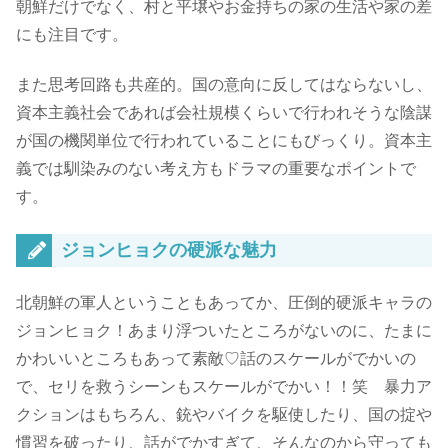
朝鮮だけでなく、村と平壌やお金持ちの家の生活や家の差
にも注目です。
また思考回路も共産的。国の意向に反してはならないし、
資本主義社会であれば会社規模くらいで行われそうな陰謀
が国の機関単位で行われていることにもびっくり。
資本主
義では馴染みのない考え方
もドラマの重要なポイントで
す。
ジョンヒョクの硬派な魅力
北朝鮮の軍人ということもあってか、圧倒的硬派キャラの
ジョンヒョク！あまり浮ついたところがないのに、たまに
かわいいところもあって素敵♡話のスケールがでかいの
で、セリを救うシーンもスケールがでかい！！笑 暴力ア
クションはもちろん、銃やバイクを駆使したり、国の掟や
慣習を破ったり、話がでかすぎて、そんなのから守っても