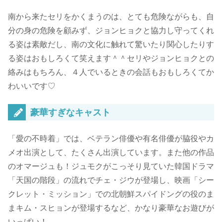
南から来たセリをかくまうのは、とても危険ながらも、自
分の身の危険を顧みず、ジョンヒョクと協力し守ってくれ
る姿は素敵だし、南の文化に触れて驚いたり関心したりす
る姿はおもしろくて笑えます＾＾セリやジョンヒョクとの
絡みはもちろん、４人でいるときの会話もおもしろくてか
わいいです♡
豪華すぎなキャスト
「愛の不時着」では、
ベテラン俳優や有名俳優が脇役やカ
メオ出演として、たくさん出演しています。
また他の作品
のオマージュも！ジュモクがこっそり見ていた韓国ドラマ
「天国の階段」の流れでチェ・ジウが登場し、映画「シー
クレット・ミッション」での北朝鮮スパイドングの役のま
まキム・スヒョンが登場するなど、かなり豪華なお遊びが
いっぱい！