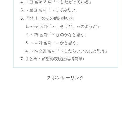
～고 싶어 하다「～したがっている」
～보고 싶다「～してみたい」
「싶다」のその他の使い方
～듯 싶다「～しそうだ、～のようだ」
～까 싶다「～なのかなと思う」
～ㄴ가 싶다「～かと思う」
～ㅆ으면 싶다「～したらいいのにと思う」
まとめ：願望の表現は結構簡単♪
スポンサーリンク