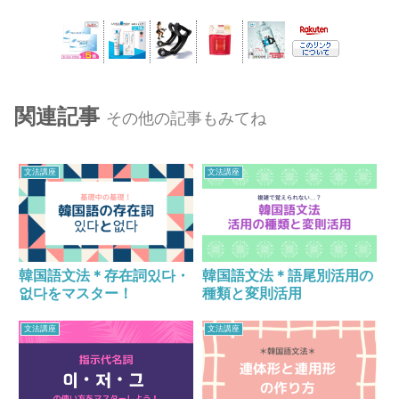
関連記事
その他の記事もみてね
文法講座
文法講座
韓国語文法＊存在詞있다・
韓国語文法＊語尾別活用の
없다をマスター！
種類と変則活用
文法講座
文法講座