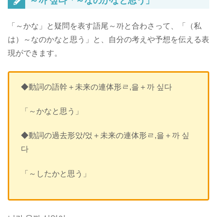
～까 싶다「～なのかなと思う」
「～かな」と疑問を表す語尾～까と合わさって、「（私
は）～なのかなと思う」と、
自分の考えや予想を伝える表
現
ができます。
◆動詞の語幹＋未来の連体形ㄹ,을＋까 싶다
「～かなと思う」
◆動詞の過去形았/었＋未来の連体形ㄹ,을＋까 싶
다
「～したかと思う」