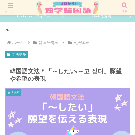
韓国語を０からでも習得できる独学勉強方法を伝授！
メニュー
検索
Instagramフォロー
LINEで質問
PR
ホーム
韓国語講座
文法講座
文法講座
韓国語文法＊「～したい/～고 싶다」願望
や希望の表現
文法講座