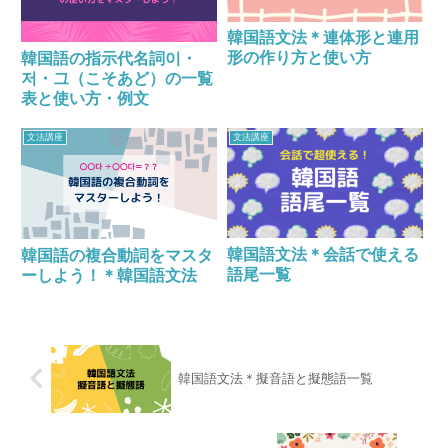
韓国語文法＊連体形と連用
形の作り方と使い方
韓国語の指示代名詞이・
저・그（こそあど）の一覧
表と使い方・例文
文法講座
文法講座
韓国語文法＊会話で使える
韓国語の複合動詞をマスタ
語尾一覧
ーしよう！＊韓国語文法
韓国語文法＊擬音語と擬態語一覧