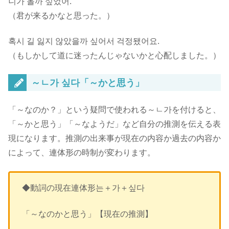
니가 올까 싶었어.
（君が来るかなと思った。）
혹시 길 잃지 않았을까 싶어서 걱정됐어요.
（もしかして道に迷ったんじゃないかと心配しました。）
～ㄴ가 싶다「～かと思う」
「～なのか？」という疑問で使われる～ㄴ가を付けると、
「～かと思う」「～なようだ」など
自分の推測を伝える表
現
になります。推測の出来事が現在の内容か過去の内容か
によって、連体形の時制が変わります。
◆動詞の現在連体形는＋가＋싶다
「～なのかと思う」【現在の推測】