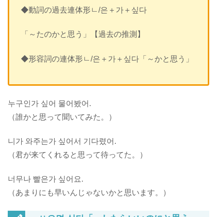
◆動詞の過去連体形ㄴ/은＋가＋싶다
「～たのかと思う」【過去の推測】
◆形容詞の連体形ㄴ/은＋가＋싶다「～かと思う」
누구인가 싶어 물어봤어.
（誰かと思って聞いてみた。）
니가 와주는가 싶어서 기다렸어.
（君が来てくれると思って待ってた。）
너무나 빨은가 싶어요.
（あまりにも早いんじゃないかと思います。）