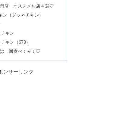
門店 オススメお店４選♡
eチキン（グッネチキン）
ン
羽チキン
チキン（678）
は一回食べてみて♡
ポンサーリンク