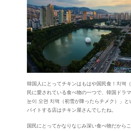
韓国人にとってチキンはもはや国民食！
치맥（
民に愛されている食べ物の一つで、韓国ドラ
눈이 오면 치맥（初雪が降ったらチメク）
」と
バイトする店はチキン屋さんでしたね。
国民にとってかなりなじみ深い食べ物だから