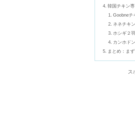
韓国チキン専
Goobn
ネネチキ
ホシギ２
カンホドン
まとめ：まず
ス