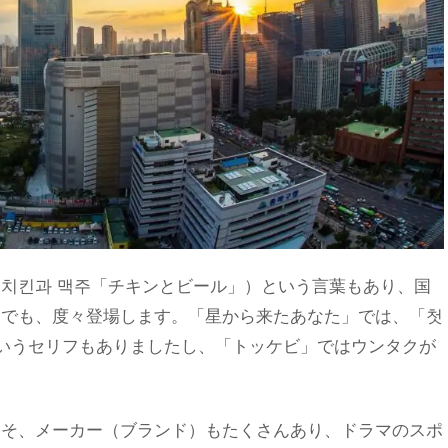
치킨과 맥주「チキンとビール」）
という言葉もあり、国
マでも、度々登場します。「星から来たあなた」では、
「첫
いうセリフもありましたし、「トッケビ」ではウンタクが
こそ、メーカー（ブランド）もたくさんあり、ドラマのスポ