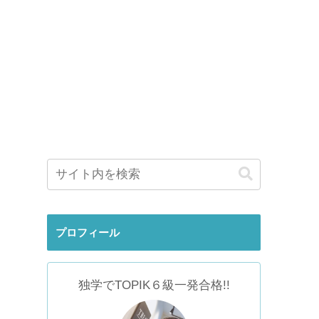
プロフィール
独学でTOPIK６級一発合格!!