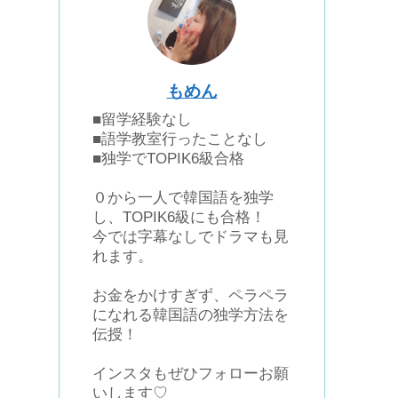
もめん
■留学経験なし
■語学教室行ったことなし
■独学でTOPIK6級合格
０から一人で韓国語を独学
し、TOPIK6級にも合格！
今では字幕なしでドラマも見
れます。
お金をかけすぎず、ペラペラ
になれる韓国語の独学方法を
伝授！
インスタもぜひフォローお願
いします♡